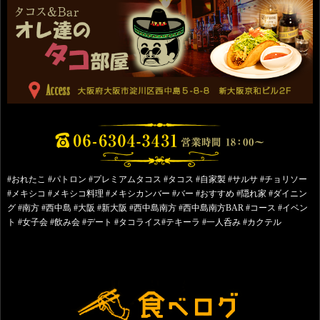
#おれたこ #パトロン #プレミアムタコス #タコス #自家製 #サルサ #チョリソー
#メキシコ #メキシコ料理 #メキシカンバー #バー #おすすめ #隠れ家 #ダイニン
グ #南方 #西中島 #大阪 #新大阪 #西中島南方 #西中島南方BAR #コース #イベン
ト #女子会 #飲み会 #デート #タコライス#テキーラ #一人呑み #カクテル