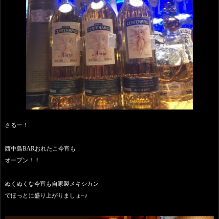
さるー！
西中島BARおれたこ今宵も
オープン！！
ぬくぬくな今宵も自家製メキシカン
でほっとに盛り上がりましょ~♪