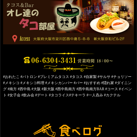
#おれたこ #パトロン #プレミアムタコス #タコス #自家製 #サルサ #チョリソー
#メキシコ #メキシコ料理 #メキシカンバー #バー #おすすめ #隠れ家 #ダイニン
グ #南方 #西中島 #大阪 #新大阪 #西中島南方 #西中島南方BAR #コース #イベン
ト #女子会 #飲み会 #デート #タコライス#テキーラ #一人呑み #カクテル