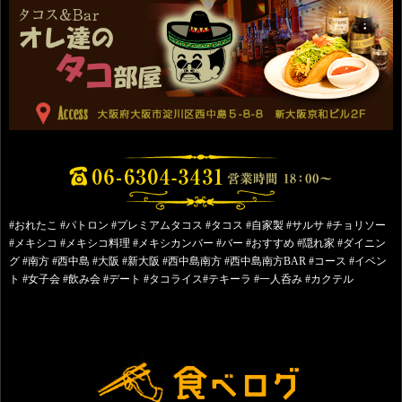
#おれたこ #パトロン #プレミアムタコス #タコス #自家製 #サルサ #チョリソー
#メキシコ #メキシコ料理 #メキシカンバー #バー #おすすめ #隠れ家 #ダイニン
グ #南方 #西中島 #大阪 #新大阪 #西中島南方 #西中島南方BAR #コース #イベン
ト #女子会 #飲み会 #デート #タコライス#テキーラ #一人呑み #カクテル