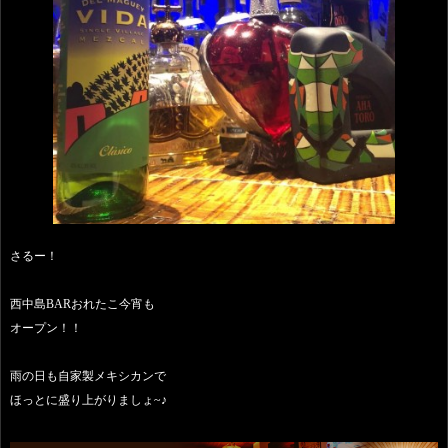
さるー！
西中島BARおれたこ今宵も
オープン！！
雨の日も自家製メキシカンで
ほっとに盛り上がりましょ~♪