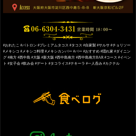
#おれたこ #パトロン #プレミアムタコス #タコス #自家製 #サルサ #チョリソー
#メキシコ #メキシコ料理 #メキシカンバー #バー #おすすめ #隠れ家 #ダイニン
グ #南方 #西中島 #大阪 #新大阪 #西中島南方 #西中島南方BAR #コース #イベン
ト #女子会 #飲み会 #デート #タコライス#テキーラ #一人呑み #カクテル