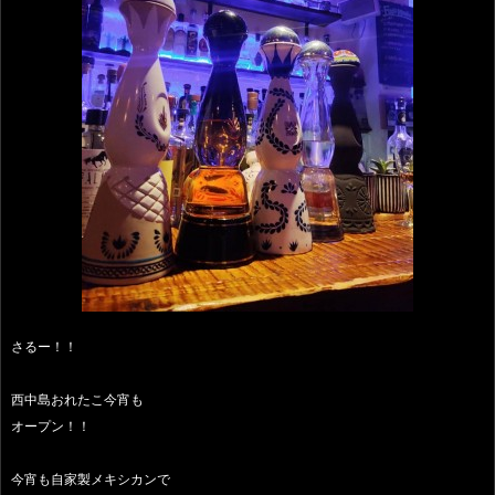
さるー！！
西中島おれたこ今宵も
オープン！！
今宵も自家製メキシカンで