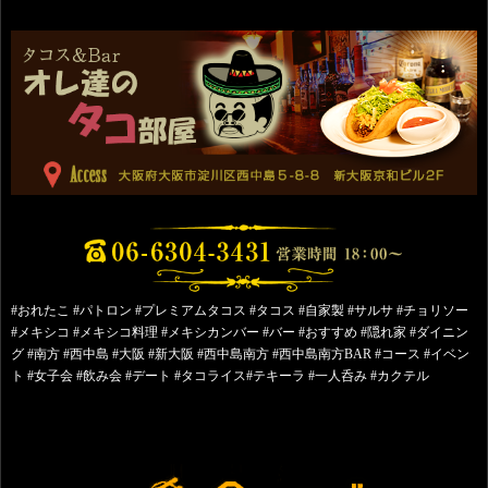
#おれたこ #パトロン #プレミアムタコス #タコス #自家製 #サルサ #チョリソー
#メキシコ #メキシコ料理 #メキシカンバー #バー #おすすめ #隠れ家 #ダイニン
グ #南方 #西中島 #大阪 #新大阪 #西中島南方 #西中島南方BAR #コース #イベン
ト #女子会 #飲み会 #デート #タコライス#テキーラ #一人呑み #カクテル