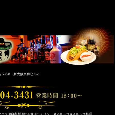
-8-8 新大阪京和ビル2F
タコス #自家製 #サルサ #チョリソー #メキシコ #メキシコ料理