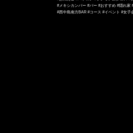
#メキシカンバー #バー #おすすめ #隠れ家 
#西中島南方BAR #コース #イベント #女子