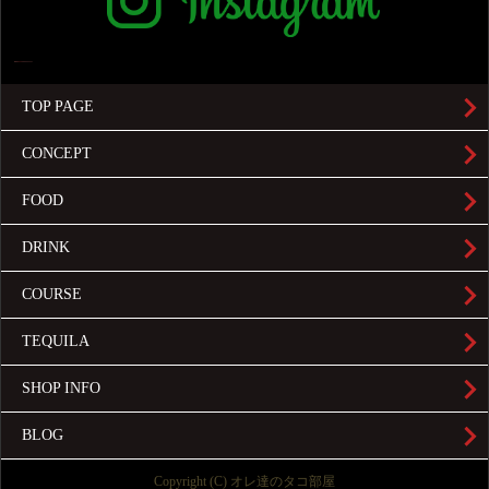
TOP PAGE
CONCEPT
FOOD
DRINK
COURSE
TEQUILA
SHOP INFO
BLOG
Copyright (C) オレ達のタコ部屋