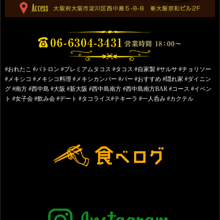
#おれたこ #パトロン #プレミアムタコス #タコス #自家製 #サルサ #チョリソー
#メキシコ #メキシコ料理 #メキシカンバー #バー #おすすめ #隠れ家 #ダイニン
グ #南方 #西中島 #大阪 #新大阪 #西中島南方 #西中島南方BAR #コース #イベン
ト #女子会 #飲み会 #デート #タコライス#テキーラ #一人呑み #カクテル