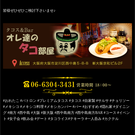
皆様ぜひぜひご検討下さいませ♪
#おれたこ #パトロン #プレミアムタコス #タコス #自家製 #サルサ #チョリソー
#メキシコ #メキシコ料理 #メキシカンバー #バー #おすすめ #隠れ家 #ダイニン
グ #南方 #西中島 #大阪 #新大阪 #西中島南方 #西中島南方BAR #コース #イベン
ト #女子会 #飲み会 #デート #タコライス#テキーラ #一人呑み #カクテル