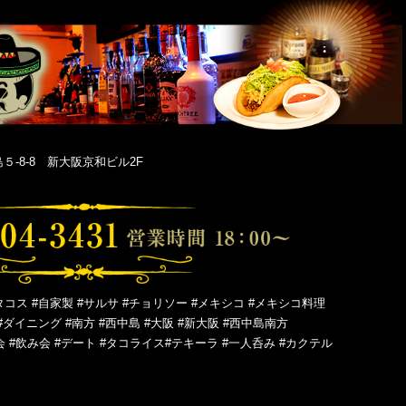
-8-8 新大阪京和ビル2F
タコス #自家製 #サルサ #チョリソー #メキシコ #メキシコ料理
#ダイニング #南方 #西中島 #大阪 #新大阪 #西中島南方
会 #飲み会 #デート #タコライス#テキーラ #一人呑み #カクテル