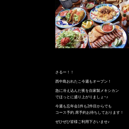
さるー！！
西中島おれたこ今週もオープン！
急に冷え込んだ夜を自家製メキシカン
でほっとに盛り上がりましょ~♪
今週も忘年会1件も2件目からでも
コース予約.席予約お待ちしております！
ぜひぜひ皆様ご利用下さいませ♪