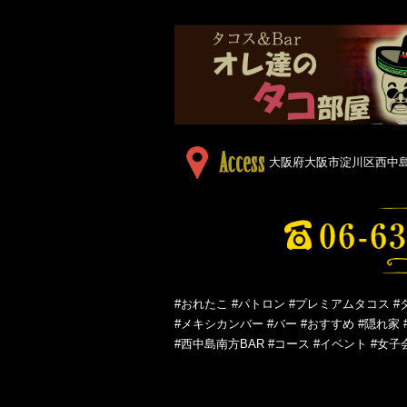
大阪府大阪市淀川区西中島５
#おれたこ #パトロン #プレミアムタコス #
#メキシカンバー #バー #おすすめ #隠れ家 
#西中島南方BAR #コース #イベント #女子