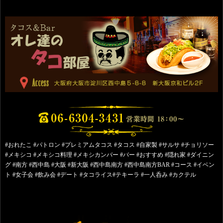
#おれたこ #パトロン #プレミアムタコス #タコス #自家製 #サルサ #チョリソー
#メキシコ #メキシコ料理 #メキシカンバー #バー #おすすめ #隠れ家 #ダイニン
グ #南方 #西中島 #大阪 #新大阪 #西中島南方 #西中島南方BAR #コース #イベン
ト #女子会 #飲み会 #デート #タコライス#テキーラ #一人呑み #カクテル