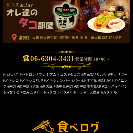
#おれたこ #パトロン #プレミアムタコス #タコス #自家製 #サルサ #チョリソー
#メキシコ #メキシコ料理 #メキシカンバー #バー #おすすめ #隠れ家 #ダイニン
グ #南方 #西中島 #大阪 #新大阪 #西中島南方 #西中島南方BAR #コース #イベン
ト #女子会 #飲み会 #デート #タコライス#テキーラ #一人呑み #カクテル