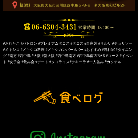
#おれたこ #パトロン #プレミアムタコス #タコス #自家製 #サルサ #チョリソー
#メキシコ #メキシコ料理 #メキシカンバー #バー #おすすめ #隠れ家 #ダイニン
グ #南方 #西中島 #大阪 #新大阪 #西中島南方 #西中島南方BAR #コース #イベン
ト #女子会 #飲み会 #デート #タコライス#テキーラ #一人呑み #カクテル