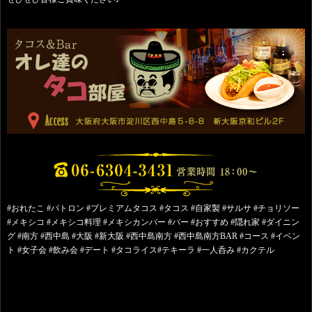
#おれたこ #パトロン #プレミアムタコス #タコス #自家製 #サルサ #チョリソー
#メキシコ #メキシコ料理 #メキシカンバー #バー #おすすめ #隠れ家 #ダイニン
グ #南方 #西中島 #大阪 #新大阪 #西中島南方 #西中島南方BAR #コース #イベン
ト #女子会 #飲み会 #デート #タコライス#テキーラ #一人呑み #カクテル