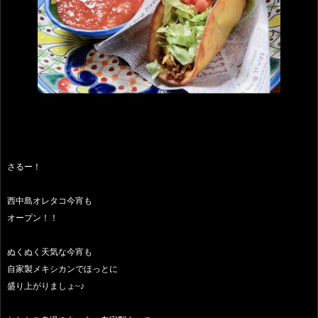
さるー！
西中島オレタコ今宵も
オープン！！
ぬくぬく天気な今宵も
自家製メキシカンでほっとに
盛り上がりましょ~♪