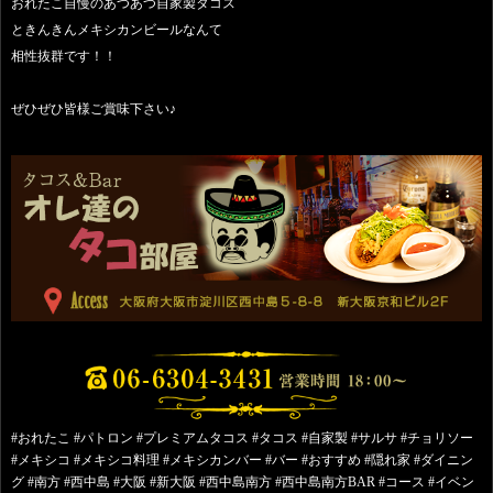
おれたこ自慢のあつあつ自家製タコス
ときんきんメキシカンビールなんて
相性抜群です！！
ぜひぜひ皆様ご賞味下さい♪
#おれたこ #パトロン #プレミアムタコス #タコス #自家製 #サルサ #チョリソー
#メキシコ #メキシコ料理 #メキシカンバー #バー #おすすめ #隠れ家 #ダイニン
グ #南方 #西中島 #大阪 #新大阪 #西中島南方 #西中島南方BAR #コース #イベン