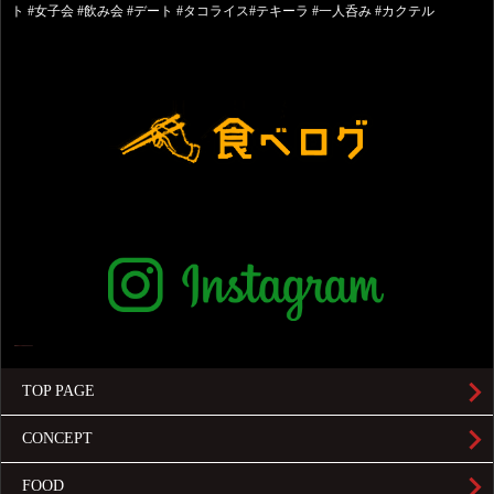
ト #女子会 #飲み会 #デート #タコライス#テキーラ #一人呑み #カクテル
TOP PAGE
CONCEPT
FOOD