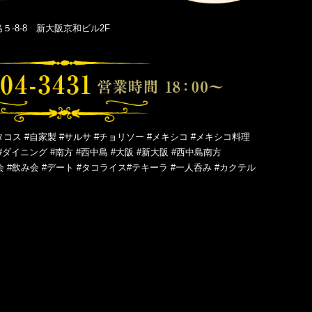
-8-8 新大阪京和ビル2F
タコス #自家製 #サルサ #チョリソー #メキシコ #メキシコ料理
#ダイニング #南方 #西中島 #大阪 #新大阪 #西中島南方
会 #飲み会 #デート #タコライス#テキーラ #一人呑み #カクテル