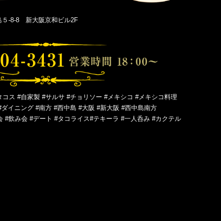
-8-8 新大阪京和ビル2F
タコス #自家製 #サルサ #チョリソー #メキシコ #メキシコ料理
#ダイニング #南方 #西中島 #大阪 #新大阪 #西中島南方
会 #飲み会 #デート #タコライス#テキーラ #一人呑み #カクテル