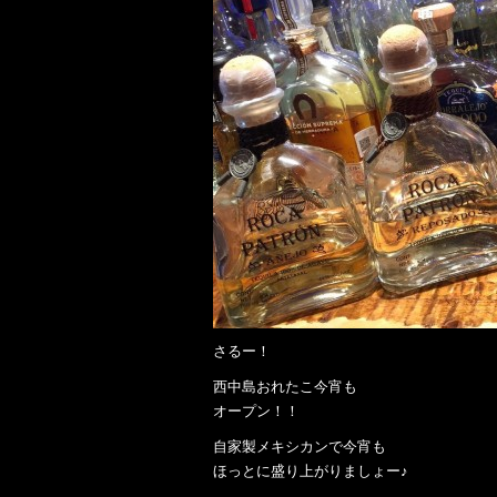
さるー！
西中島おれたこ今宵も
オープン！！
自家製メキシカンで今宵も
ほっとに盛り上がりましょー♪