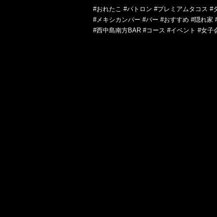
#おれたこ #パトロン #プレミアムタコス #
#メキシカンバー #バー #おすすめ #隠れ家 
#西中島南方BAR #コース #イベント #女子