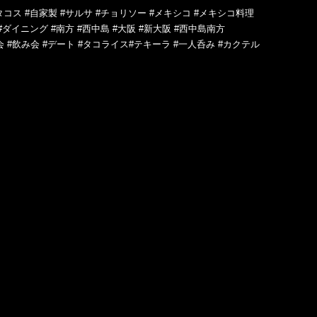
タコス #自家製 #サルサ #チョリソー #メキシコ #メキシコ料理
#ダイニング #南方 #西中島 #大阪 #新大阪 #西中島南方
会 #飲み会 #デート #タコライス#テキーラ #一人呑み #カクテル