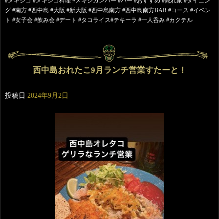
#メキシコ #メキシコ料理 #メキシカンバー #バー #おすすめ #隠れ家 #ダイニン
グ #南方 #西中島 #大阪 #新大阪 #西中島南方 #西中島南方BAR #コース #イベン
ト #女子会 #飲み会 #デート #タコライス#テキーラ #一人呑み #カクテル
西中島おれたこ9月ランチ営業すたーと！
投稿日
2024年9月2日