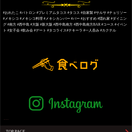
#おれたこ #パトロン #プレミアムタコス #タコス #自家製 #サルサ #チョリソー
#メキシコ #メキシコ料理 #メキシカンバー #バー #おすすめ #隠れ家 #ダイニン
グ #南方 #西中島 #大阪 #新大阪 #西中島南方 #西中島南方BAR #コース #イベン
ト #女子会 #飲み会 #デート #タコライス#テキーラ #一人呑み #カクテル
TOP PAGE