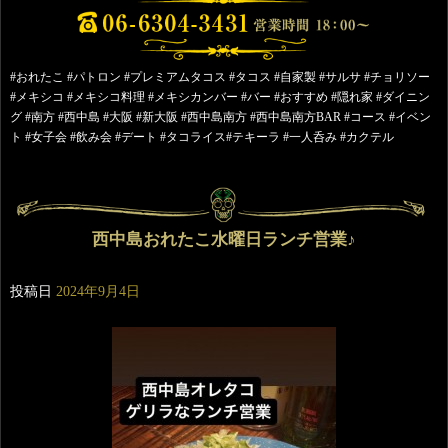
#おれたこ #パトロン #プレミアムタコス #タコス #自家製 #サルサ #チョリソー
#メキシコ #メキシコ料理 #メキシカンバー #バー #おすすめ #隠れ家 #ダイニン
グ #南方 #西中島 #大阪 #新大阪 #西中島南方 #西中島南方BAR #コース #イベン
ト #女子会 #飲み会 #デート #タコライス#テキーラ #一人呑み #カクテル
西中島おれたこ水曜日ランチ営業♪
投稿日
2024年9月4日