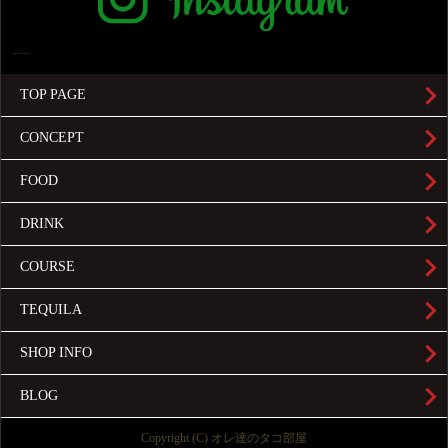
TOP PAGE
CONCEPT
FOOD
DRINK
COURSE
TEQUILA
SHOP INFO
BLOG
Copyright (C) オレ達のタコ部屋