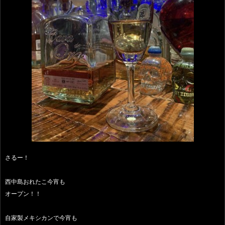
さるー！
西中島おれたこ今宵も
オープン！！
自家製メキシカンで今宵も