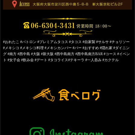
#おれたこ #パトロン #プレミアムタコス #タコス #自家製 #サルサ #チョリソー
#メキシコ #メキシコ料理 #メキシカンバー #バー #おすすめ #隠れ家 #ダイニン
グ #南方 #西中島 #大阪 #新大阪 #西中島南方 #西中島南方BAR #コース #イベン
ト #女子会 #飲み会 #デート #タコライス#テキーラ #一人呑み #カクテル