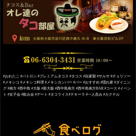
#おれたこ #パトロン #プレミアムタコス #タコス #自家製 #サルサ #チョリソー
#メキシコ #メキシコ料理 #メキシカンバー #バー #おすすめ #隠れ家 #ダイニン
グ #南方 #西中島 #大阪 #新大阪 #西中島南方 #西中島南方BAR #コース #イベン
ト #女子会 #飲み会 #デート #タコライス#テキーラ #一人呑み #カクテル