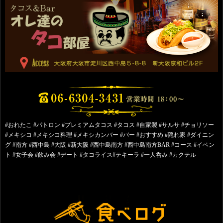
#おれたこ #パトロン #プレミアムタコス #タコス #自家製 #サルサ #チョリソー
#メキシコ #メキシコ料理 #メキシカンバー #バー #おすすめ #隠れ家 #ダイニン
グ #南方 #西中島 #大阪 #新大阪 #西中島南方 #西中島南方BAR #コース #イベン
ト #女子会 #飲み会 #デート #タコライス#テキーラ #一人呑み #カクテル