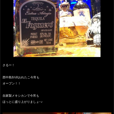
さるー！
西中島BARおれたこ今宵も
オープン！！
自家製メキシカンで今宵も
ほっとに盛り上がりましょ~♪