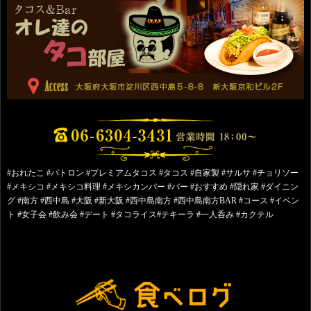
#おれたこ #パトロン #プレミアムタコス #タコス #自家製 #サルサ #チョリソー
#メキシコ #メキシコ料理 #メキシカンバー #バー #おすすめ #隠れ家 #ダイニン
グ #南方 #西中島 #大阪 #新大阪 #西中島南方 #西中島南方BAR #コース #イベン
ト #女子会 #飲み会 #デート #タコライス#テキーラ #一人呑み #カクテル