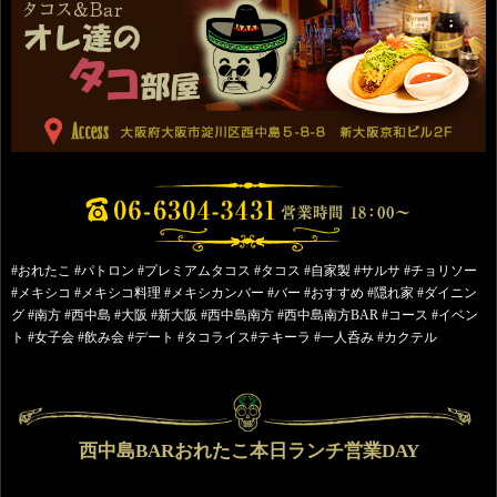
#おれたこ #パトロン #プレミアムタコス #タコス #自家製 #サルサ #チョリソー
#メキシコ #メキシコ料理 #メキシカンバー #バー #おすすめ #隠れ家 #ダイニン
グ #南方 #西中島 #大阪 #新大阪 #西中島南方 #西中島南方BAR #コース #イベン
ト #女子会 #飲み会 #デート #タコライス#テキーラ #一人呑み #カクテル
西中島BARおれたこ本日ランチ営業DAY