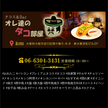
#おれたこ #パトロン #プレミアムタコス #タコス #自家製 #サルサ #チョリソー
#メキシコ #メキシコ料理 #メキシカンバー #バー #おすすめ #隠れ家 #ダイニン
グ #南方 #西中島 #大阪 #新大阪 #西中島南方 #西中島南方BAR #コース #イベン
ト #女子会 #飲み会 #デート #タコライス#テキーラ #一人呑み #カクテル