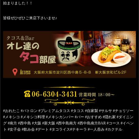
始まりました！！
皆様ぜひぜひご来店下さいませ♪
#おれたこ #パトロン #プレミアムタコス #タコス #自家製 #サルサ #チョリソー
#メキシコ #メキシコ料理 #メキシカンバー #バー #おすすめ #隠れ家 #ダイニン
グ #南方 #西中島 #大阪 #新大阪 #西中島南方 #西中島南方BAR #コース #イベン
ト #女子会 #飲み会 #デート #タコライス#テキーラ #一人呑み #カクテル