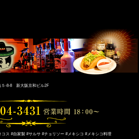
-8-8 新大阪京和ビル2F
タコス #自家製 #サルサ #チョリソー #メキシコ #メキシコ料理