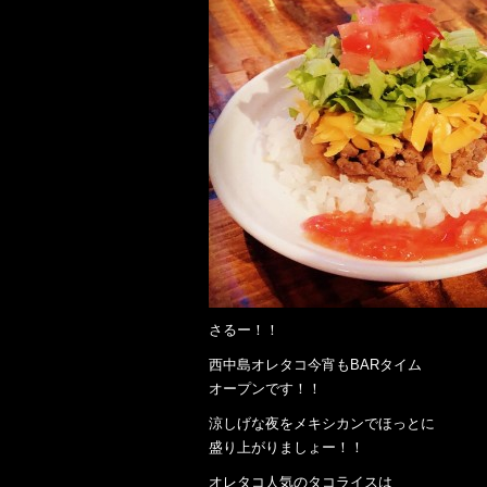
さるー！！
西中島オレタコ今宵もBARタイム
オープンです！！
涼しげな夜をメキシカンでほっとに
盛り上がりましょー！！
オレタコ人気のタコライスは