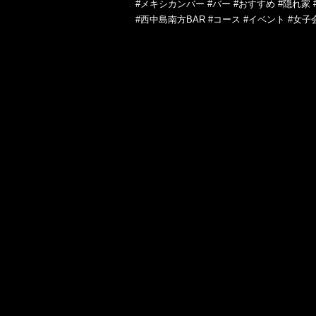
#メキシカンバー #バー #おすすめ #隠れ家 
#西中島南方BAR #コース #イベント #女子