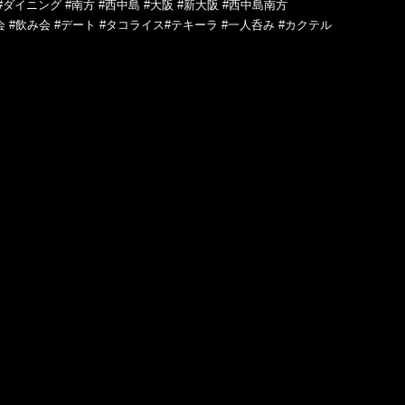
#ダイニング #南方 #西中島 #大阪 #新大阪 #西中島南方
会 #飲み会 #デート #タコライス#テキーラ #一人呑み #カクテル