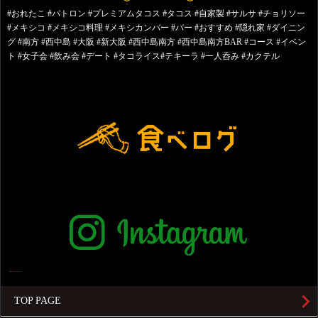
#おれたこ #パトロン #プレミアムタコス #タコス #自家製 #サルサ #チョリソー
#メキシコ #メキシコ料理 #メキシカンバー #バー #おすすめ #隠れ家 #ダイニン
グ #南方 #西中島 #大阪 #新大阪 #西中島南方 #西中島南方BAR #コース #イベン
ト #女子会 #飲み会 #デート #タコライス#テキーラ #一人呑み #カクテル
TOP PAGE