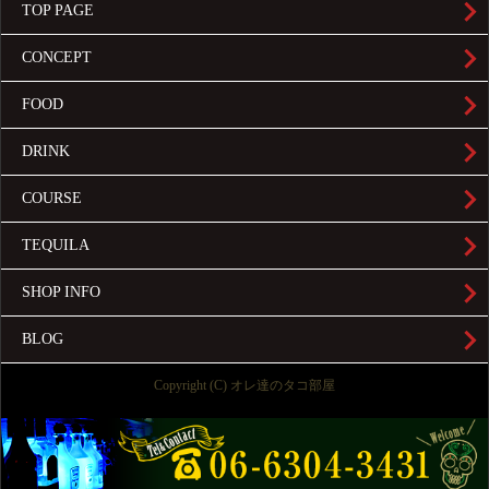
TOP PAGE
CONCEPT
FOOD
DRINK
COURSE
TEQUILA
SHOP INFO
BLOG
Copyright (C) オレ達のタコ部屋