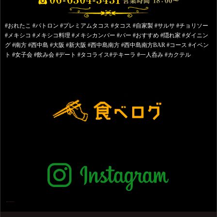
#おれたこ #パトロン #プレミアムタコス #タコス #自家製 #サルサ #チョリソー
#メキシコ #メキシコ料理 #メキシカンバー #バー #おすすめ #隠れ家 #ダイニン
グ #南方 #西中島 #大阪 #新大阪 #西中島南方 #西中島南方BAR #コース #イベン
ト #女子会 #飲み会 #デート #タコライス#テキーラ #一人呑み #カクテル